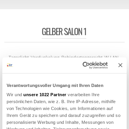
GELBER SALON 1
AUSSTATTUNG
Tageslicht, Verdunkelung, Behindertengerecht, W-LAN,
Fenster zum Öffnen
AUSSTATTUNG
Verantwortungsvoller Umgang mit Ihren Daten
Etage:
1
Größe:
24,00 m² (3,40 m x 7,10 m
Wir und
unsere 1022 Partner
verarbeiten Ihre
Etage
x 2,70 m)
persönlichen Daten, wie z. B. Ihre IP-Adresse, mithilfe
von Technologien wie Cookies, um Informationen auf
Säulen:
0
Ihrem Gerät zu speichern und darauf zuzugreifen und so
personalisierte Werbung und Inhalte, Messungen von