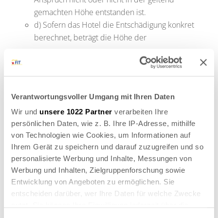
gemachten Höhe entstanden ist.
d) Sofern das Hotel die Entschädigung konkret
berechnet, beträgt die Höhe der
Entschädigung maximal die Höhe des vertraglich
vereinbarten Preises für die von dem Hotel zu
erbringende Leistung unter Abzug des Wertes der von
dem Hotel ersparten Aufwendungen sowie dessen,
Verantwortungsvoller Umgang mit Ihren Daten
was das Hotel durch anderweitige Verwendungen der
Wir und
unsere 1022 Partner
verarbeiten Ihre
persönlichen Daten, wie z. B. Ihre IP-Adresse, mithilfe
Hotelleistungen erwirbt.
von Technologien wie Cookies, um Informationen auf
Die vorstehenden Regelungen über die
Ihrem Gerät zu speichern und darauf zuzugreifen und so
Entschädigung gelten entsprechend, wenn der
personalisierte Werbung und Inhalte, Messungen von
Werbung und Inhalten, Zielgruppenforschung sowie
Gast das gebuchte Zimmer oder die gebuchten
Entwicklung von Angeboten zu ermöglichen. Sie
Leistungen, ohne dies rechtzeitig mitzuteilen, nicht in
entscheiden darüber, wer Ihre Daten für welche Zwecke
Anspruch nimmt (No Show).
nutzt. Sie können Ihre Einwilligung jederzeit über die
Cookie-Erklärung oder durch Klicken auf das Privacy