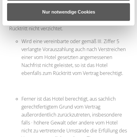
weiteren Daten zusammen, die Sie ihnen bereitgestellt
haben oder die sie im Rahmen Ihrer Nutzung der Dienste
Nur notwendige Cookies
den vertraglich gebuchten Zimmern vorliegen und der
gesammelt haben.
Kunde auf Rückfrage des Hotels auf sein Recht zum
Rücktritt nicht verzichtet.
Wird eine vereinbarte oder gemäß III. Ziffer 5
verlangte Vorauszahlung auch nach Verstreichen
einer vom Hotel gesetzten angemessenen
Nachfrist nicht geleistet, so ist das Hotel
ebenfalls zum Rücktritt vom Vertrag berechtigt.
Ferner ist das Hotel berechtigt, aus sachlich
gerechtfertigtem Grund vom Vertrag
außerordentlich zurückzutreten, insbesondere
falls · höhere Gewalt oder andere vom Hotel
nicht zu vertretende Umstände die Erfüllung des