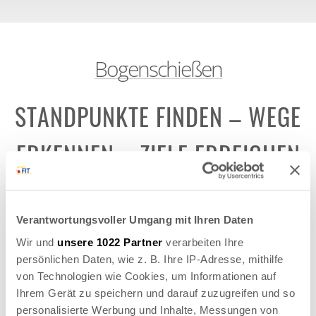
Bogenschießen
STANDPUNKTE FINDEN – WEGE
ERKENNEN – ZIELE ERREICHEN
Gewinnen Sie durch diese abwechslungsreiche Weiterbildung
neue Perspektiven auf Dinge, durch die Sie sich gestresst fühlen.
Erleben Sie in einer lebendigen Mischung aus In- und
Verantwortungsvoller Umgang mit Ihren Daten
Outdoormethoden neue Ressourcen und fassen Ihre Ziele klarer
Wir und
unsere 1022 Partner
verarbeiten Ihre
ins Auge. Spezielle Vorkenntnisse oder besondere körperliche
Fähigkeiten sind nicht erforderlich.
persönlichen Daten, wie z. B. Ihre IP-Adresse, mithilfe
von Technologien wie Cookies, um Informationen auf
Für ein individuelles Angebot kontaktieren Sie bitte
unseren Outdoor-Partner
Ihrem Gerät zu speichern und darauf zuzugreifen und so
personalisierte Werbung und Inhalte, Messungen von
Abenteuer-lernen