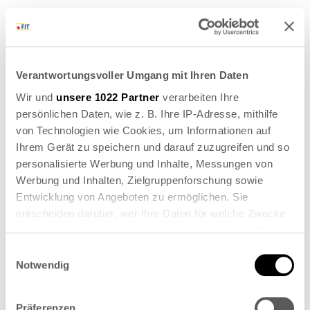
Verantwortungsvoller Umgang mit Ihren Daten
Wir und
unsere 1022 Partner
verarbeiten Ihre
persönlichen Daten, wie z. B. Ihre IP-Adresse, mithilfe
von Technologien wie Cookies, um Informationen auf
STARTING
AT 68,-€
Ihrem Gerät zu speichern und darauf zuzugreifen und so
INCL.
personalisierte Werbung und Inhalte, Messungen von
BREAKFAST
Werbung und Inhalten, Zielgruppenforschung sowie
Entwicklung von Angeboten zu ermöglichen. Sie
entscheiden darüber, wer Ihre Daten für welche Zwecke
nutzt. Sie können Ihre Einwilligung jederzeit über die
Cookie-Erklärung oder durch Klicken auf das Privacy
Einwilligungsauswahl
Trigger Symbol ändern oder widerrufen
Notwendig
Wenn Sie es erlauben, würden wir auch gerne:
Präferenzen