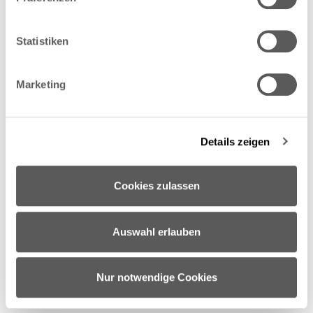
Informationen über Ihre geografische Lage erfassen,
welche bis auf einige Meter genau sein können
Ihr Gerät durch aktives Scannen nach bestimmten
Statistiken
Merkmalen (Fingerprinting) identifizieren
Erfahren Sie mehr darüber, wie Ihre persönlichen Daten
Marketing
verarbeitet werden, und legen Sie Ihre Präferenzen im
Abschnitt Einzelheiten
fest.
Details zeigen
Wir verwenden Cookies, um Inhalte und Anzeigen zu
personalisieren, Funktionen für soziale Medien anbieten
zu können und die Zugriffe auf unsere Website zu
Cookies zulassen
analysieren. Außerdem geben wir Informationen zu Ihrer
Verwendung unserer Website an unsere Partner für
soziale Medien, Werbung und Analysen weiter. Unsere
Auswahl erlauben
Partner führen diese Informationen möglicherweise mit
weiteren Daten zusammen, die Sie ihnen bereitgestellt
haben oder die sie im Rahmen Ihrer Nutzung der Dienste
Nur notwendige Cookies
gesammelt haben.